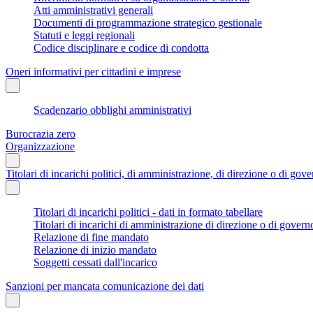
Atti amministrativi generali
Documenti di programmazione strategico gestionale
Statuti e leggi regionali
Codice disciplinare e codice di condotta
Oneri informativi per cittadini e imprese
Scadenzario obblighi amministrativi
Burocrazia zero
Organizzazione
Titolari di incarichi politici, di amministrazione, di direzione o di gov
Titolari di incarichi politici - dati in formato tabellare
Titolari di incarichi di amministrazione di direzione o di govern
Relazione di fine mandato
Relazione di inizio mandato
Soggetti cessati dall'incarico
Sanzioni per mancata comunicazione dei dati