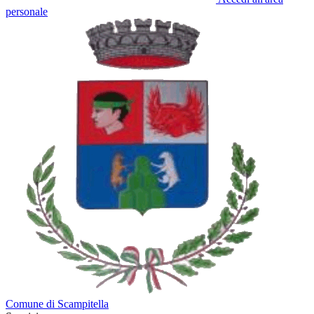
personale
Comune di Scampitella