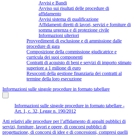
Avvisi e Bandi
Avviso sui risultati delle procedure di
affidamento
Avvisi sistema di qualificazione
Affidamenti diretti di lavori, servizi e forniture di
somma urgenza e di protezione civile
Informazioni ulteriori
Provvedimenti di esclusione e di ammissione dalle
procedure di gara
Composizione della commissione giudicatrice e
curricula dei suoi componenti
Contratti di acquisto di beni e servizi di importo stimato
superiore a 1 milione di euro
Resoconti della gestione finanziaria dei contratti al
termine della loro esecuzione
Informazioni sulle singole procedure in formato tabellare
Informazioni sulle singole procedure in formato tabellare -
Art. 1, c. 32, Legge n. 190/2012
Atti relativi alle procedure per l’affidamento di appalti pubblici di
servizi, forniture, lavori e opere, di concorsi pubblici di
progettazione, di concorsi di idee e di concessioni, compresi quelli