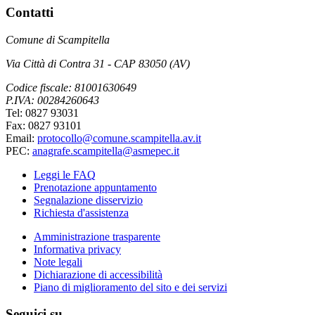
Contatti
Comune di Scampitella
Via Città di Contra 31 - CAP 83050 (AV)
Codice fiscale: 81001630649
P.IVA: 00284260643
Tel: 0827 93031
Fax: 0827 93101
Email:
protocollo@comune.scampitella.av.it
PEC:
anagrafe.scampitella@asmepec.it
Leggi le FAQ
Prenotazione appuntamento
Segnalazione disservizio
Richiesta d'assistenza
Amministrazione trasparente
Informativa privacy
Note legali
Dichiarazione di accessibilità
Piano di miglioramento del sito e dei servizi
Seguici su