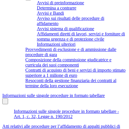
Avvisi di preinformazione
Determina a contrarre
Avvisi e Bandi
Avviso sui risultati delle procedure di
affidamento
Avvisi sistema di qualificazione
Affidamenti diretti di lavori, servizi e forniture di
somma urgenza e di protezione civile
Informazioni ulteriori
Provvedimenti di esclusione e di ammissione dalle
procedure di gara
Composizione della commissione giudicatrice e
curricula dei suoi componenti
Contratti di acquisto di beni e servizi di importo stimato
superiore a 1 milione di euro
Resoconti della gestione finanziaria dei contratti al
termine della loro esecuzione
Informazioni sulle singole procedure in formato tabellare
Informazioni sulle singole procedure in formato tabellare -
Art. 1, c. 32, Legge n. 190/2012
Atti relativi alle procedure per l’affidamento di appalti pubblici di