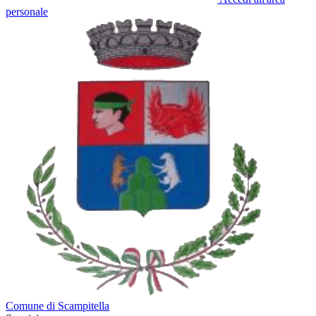
personale
Comune di Scampitella