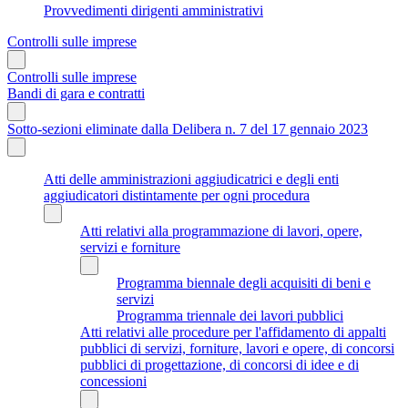
Provvedimenti dirigenti amministrativi
Controlli sulle imprese
Controlli sulle imprese
Bandi di gara e contratti
Sotto-sezioni eliminate dalla Delibera n. 7 del 17 gennaio 2023
Atti delle amministrazioni aggiudicatrici e degli enti
aggiudicatori distintamente per ogni procedura
Atti relativi alla programmazione di lavori, opere,
servizi e forniture
Programma biennale degli acquisiti di beni e
servizi
Programma triennale dei lavori pubblici
Atti relativi alle procedure per l'affidamento di appalti
pubblici di servizi, forniture, lavori e opere, di concorsi
pubblici di progettazione, di concorsi di idee e di
concessioni