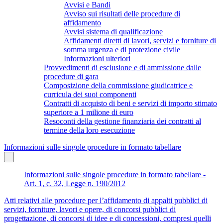
Avvisi e Bandi
Avviso sui risultati delle procedure di
affidamento
Avvisi sistema di qualificazione
Affidamenti diretti di lavori, servizi e forniture di
somma urgenza e di protezione civile
Informazioni ulteriori
Provvedimenti di esclusione e di ammissione dalle
procedure di gara
Composizione della commissione giudicatrice e
curricula dei suoi componenti
Contratti di acquisto di beni e servizi di importo stimato
superiore a 1 milione di euro
Resoconti della gestione finanziaria dei contratti al
termine della loro esecuzione
Informazioni sulle singole procedure in formato tabellare
Informazioni sulle singole procedure in formato tabellare -
Art. 1, c. 32, Legge n. 190/2012
Atti relativi alle procedure per l’affidamento di appalti pubblici di
servizi, forniture, lavori e opere, di concorsi pubblici di
progettazione, di concorsi di idee e di concessioni, compresi quelli