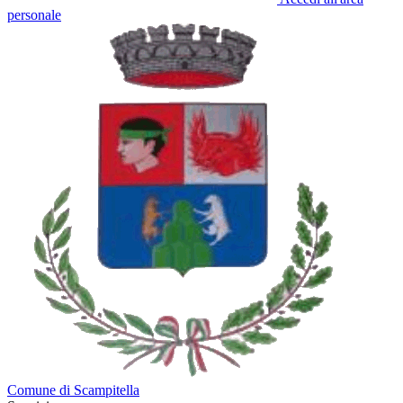
personale
Comune di Scampitella