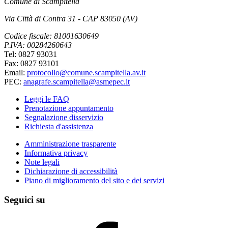
Comune di Scampitella
Via Città di Contra 31 - CAP 83050 (AV)
Codice fiscale: 81001630649
P.IVA: 00284260643
Tel: 0827 93031
Fax: 0827 93101
Email:
protocollo@comune.scampitella.av.it
PEC:
anagrafe.scampitella@asmepec.it
Leggi le FAQ
Prenotazione appuntamento
Segnalazione disservizio
Richiesta d'assistenza
Amministrazione trasparente
Informativa privacy
Note legali
Dichiarazione di accessibilità
Piano di miglioramento del sito e dei servizi
Seguici su