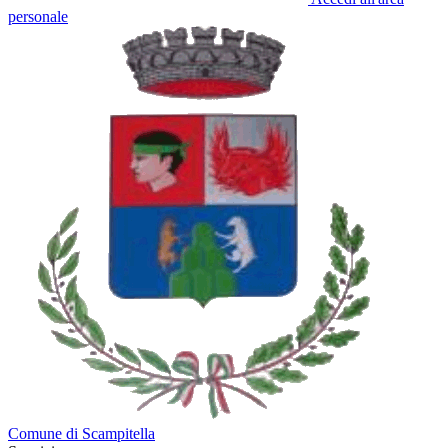
personale
Comune di Scampitella