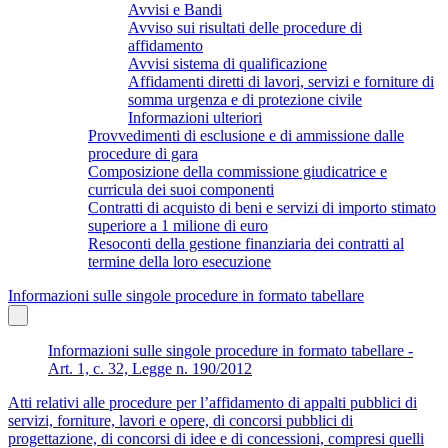
Avvisi e Bandi
Avviso sui risultati delle procedure di
affidamento
Avvisi sistema di qualificazione
Affidamenti diretti di lavori, servizi e forniture di
somma urgenza e di protezione civile
Informazioni ulteriori
Provvedimenti di esclusione e di ammissione dalle
procedure di gara
Composizione della commissione giudicatrice e
curricula dei suoi componenti
Contratti di acquisto di beni e servizi di importo stimato
superiore a 1 milione di euro
Resoconti della gestione finanziaria dei contratti al
termine della loro esecuzione
Informazioni sulle singole procedure in formato tabellare
Informazioni sulle singole procedure in formato tabellare -
Art. 1, c. 32, Legge n. 190/2012
Atti relativi alle procedure per l’affidamento di appalti pubblici di
servizi, forniture, lavori e opere, di concorsi pubblici di
progettazione, di concorsi di idee e di concessioni, compresi quelli