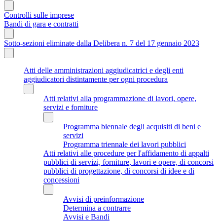
Controlli sulle imprese
Bandi di gara e contratti
Sotto-sezioni eliminate dalla Delibera n. 7 del 17 gennaio 2023
Atti delle amministrazioni aggiudicatrici e degli enti
aggiudicatori distintamente per ogni procedura
Atti relativi alla programmazione di lavori, opere,
servizi e forniture
Programma biennale degli acquisiti di beni e
servizi
Programma triennale dei lavori pubblici
Atti relativi alle procedure per l'affidamento di appalti
pubblici di servizi, forniture, lavori e opere, di concorsi
pubblici di progettazione, di concorsi di idee e di
concessioni
Avvisi di preinformazione
Determina a contrarre
Avvisi e Bandi