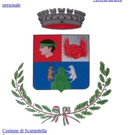
personale
Comune di Scampitella