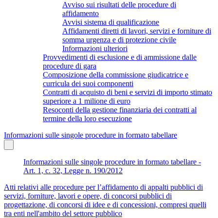
Avviso sui risultati delle procedure di
affidamento
Avvisi sistema di qualificazione
Affidamenti diretti di lavori, servizi e forniture di
somma urgenza e di protezione civile
Informazioni ulteriori
Provvedimenti di esclusione e di ammissione dalle
procedure di gara
Composizione della commissione giudicatrice e
curricula dei suoi componenti
Contratti di acquisto di beni e servizi di importo stimato
superiore a 1 milione di euro
Resoconti della gestione finanziaria dei contratti al
termine della loro esecuzione
Informazioni sulle singole procedure in formato tabellare
Informazioni sulle singole procedure in formato tabellare -
Art. 1, c. 32, Legge n. 190/2012
Atti relativi alle procedure per l’affidamento di appalti pubblici di
servizi, forniture, lavori e opere, di concorsi pubblici di
progettazione, di concorsi di idee e di concessioni, compresi quelli
tra enti nell'ambito del settore pubblico