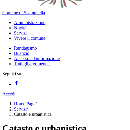
Comune di Scampitella
Amministrazione
Novità
Servizi
Vivere il comune
Randagismo
Bilancio
Accesso all'informazione
Tutti gli argomenti...
Seguici su
Accedi
Home Page
/
Servizi
/
Catasto e urbanistica
Catasto e urbanistica