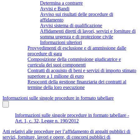
Determina a contrarre
Avvisi e Bandi
Avviso sui risultati delle procedure di
affidamento
Avvisi sistema di qualificazione
Affidamenti diretti di lavori, servizi e forniture di
somma urgenza e di protezione civile
Informazioni ulteriori
Provvedimenti di esclusione e di ammissione dalle
procedure di gara
Composizione della commissione giudicatrice e
curricula dei suoi componenti
Contratti di acquisto di beni e servizi di importo stimato
superiore a 1 milione di euro
Resoconti della gestione finanziaria dei contratti al
termine della loro esecuzione
Informazioni sulle singole procedure in formato tabellare
Informazioni sulle singole procedure in formato tabellare -
Art. 1, c. 32, Legge n. 190/2012
Atti relativi alle procedure per l’affidamento di appalti pubblici di
servizi, forniture, lavori e opere, di concorsi pubblici di