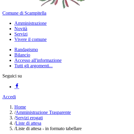
Comune di Scampitella
Amministrazione
Novità
Servizi
Vivere il comune
Randagismo
Bilancio
Accesso all'informazione
Tutti gli argomenti...
Seguici su
Accedi
Home
/
Amministrazione Trasparente
/
Servizi erogati
/
Liste di attesa
/
Liste di attesa - in formato tabellare