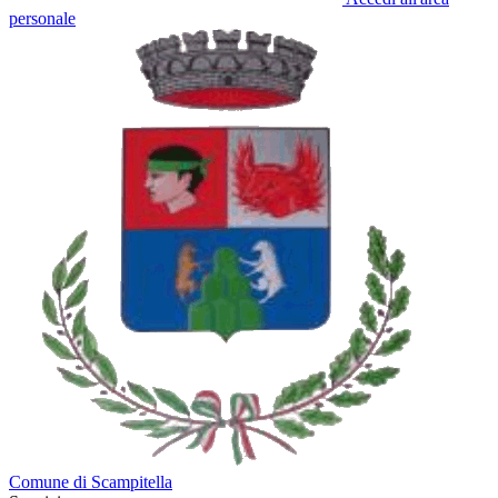
personale
Comune di Scampitella