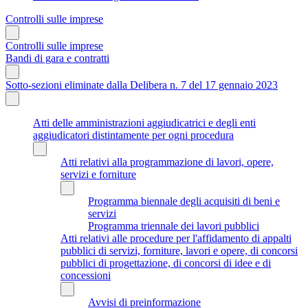
Controlli sulle imprese
Controlli sulle imprese
Bandi di gara e contratti
Sotto-sezioni eliminate dalla Delibera n. 7 del 17 gennaio 2023
Atti delle amministrazioni aggiudicatrici e degli enti
aggiudicatori distintamente per ogni procedura
Atti relativi alla programmazione di lavori, opere,
servizi e forniture
Programma biennale degli acquisiti di beni e
servizi
Programma triennale dei lavori pubblici
Atti relativi alle procedure per l'affidamento di appalti
pubblici di servizi, forniture, lavori e opere, di concorsi
pubblici di progettazione, di concorsi di idee e di
concessioni
Avvisi di preinformazione