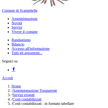
Comune di Scampitella
Amministrazione
Novità
Servizi
Vivere il comune
Randagismo
Bilancio
Accesso all'informazione
Tutti gli argomenti...
Seguici su
Accedi
Home
/
Amministrazione Trasparente
/
Servizi erogati
/
Costi contabilizzati
/
Costi contabilizzati - in formato tabellare