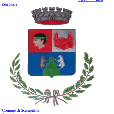
personale
Comune di Scampitella