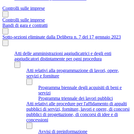
Controlli sulle imprese
Controlli sulle imprese
Bandi di gara e contratti
Sotto-sezioni eliminate dalla Delibera n. 7 del 17 gennaio 2023
Atti delle amministrazioni aggiudicatrici e degli enti
aggiudicatori distintamente per ogni procedura
Atti relativi alla programmazione di lavori, opere,
servizi e forniture
Programma biennale degli acquisiti di beni e
servizi
Programma triennale dei lavori pubblici
Atti relativi alle procedure per l'affidamento di appalti
pubblici di servizi, forniture, lavori e opere, di concorsi
pubblici di progettazione, di concorsi di idee e di
concessioni
Avvisi di preinformazione