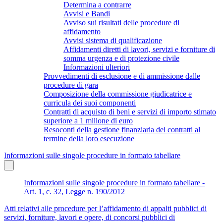
Determina a contrarre
Avvisi e Bandi
Avviso sui risultati delle procedure di
affidamento
Avvisi sistema di qualificazione
Affidamenti diretti di lavori, servizi e forniture di
somma urgenza e di protezione civile
Informazioni ulteriori
Provvedimenti di esclusione e di ammissione dalle
procedure di gara
Composizione della commissione giudicatrice e
curricula dei suoi componenti
Contratti di acquisto di beni e servizi di importo stimato
superiore a 1 milione di euro
Resoconti della gestione finanziaria dei contratti al
termine della loro esecuzione
Informazioni sulle singole procedure in formato tabellare
Informazioni sulle singole procedure in formato tabellare -
Art. 1, c. 32, Legge n. 190/2012
Atti relativi alle procedure per l’affidamento di appalti pubblici di
servizi, forniture, lavori e opere, di concorsi pubblici di