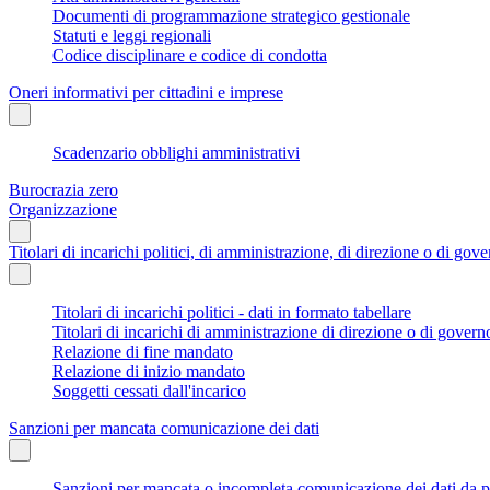
Documenti di programmazione strategico gestionale
Statuti e leggi regionali
Codice disciplinare e codice di condotta
Oneri informativi per cittadini e imprese
Scadenzario obblighi amministrativi
Burocrazia zero
Organizzazione
Titolari di incarichi politici, di amministrazione, di direzione o di gov
Titolari di incarichi politici - dati in formato tabellare
Titolari di incarichi di amministrazione di direzione o di govern
Relazione di fine mandato
Relazione di inizio mandato
Soggetti cessati dall'incarico
Sanzioni per mancata comunicazione dei dati
Sanzioni per mancata o incompleta comunicazione dei dati da parte