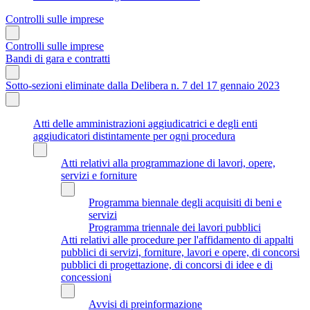
Controlli sulle imprese
Controlli sulle imprese
Bandi di gara e contratti
Sotto-sezioni eliminate dalla Delibera n. 7 del 17 gennaio 2023
Atti delle amministrazioni aggiudicatrici e degli enti
aggiudicatori distintamente per ogni procedura
Atti relativi alla programmazione di lavori, opere,
servizi e forniture
Programma biennale degli acquisiti di beni e
servizi
Programma triennale dei lavori pubblici
Atti relativi alle procedure per l'affidamento di appalti
pubblici di servizi, forniture, lavori e opere, di concorsi
pubblici di progettazione, di concorsi di idee e di
concessioni
Avvisi di preinformazione