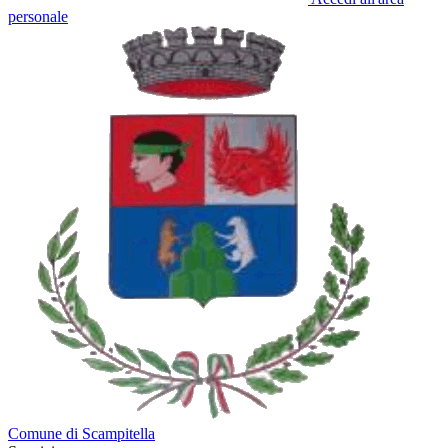
personale
Comune di Scampitella