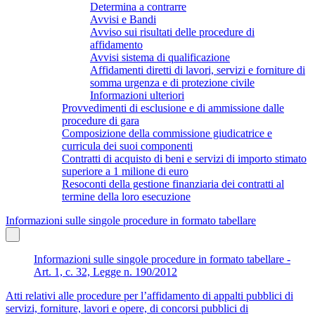
Determina a contrarre
Avvisi e Bandi
Avviso sui risultati delle procedure di
affidamento
Avvisi sistema di qualificazione
Affidamenti diretti di lavori, servizi e forniture di
somma urgenza e di protezione civile
Informazioni ulteriori
Provvedimenti di esclusione e di ammissione dalle
procedure di gara
Composizione della commissione giudicatrice e
curricula dei suoi componenti
Contratti di acquisto di beni e servizi di importo stimato
superiore a 1 milione di euro
Resoconti della gestione finanziaria dei contratti al
termine della loro esecuzione
Informazioni sulle singole procedure in formato tabellare
Informazioni sulle singole procedure in formato tabellare -
Art. 1, c. 32, Legge n. 190/2012
Atti relativi alle procedure per l’affidamento di appalti pubblici di
servizi, forniture, lavori e opere, di concorsi pubblici di