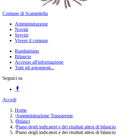
Comune di Scampitella
Amministrazione
Novità
Servizi
Vivere il comune
Randagismo
Bilancio
Accesso all'informazione
Tutti gli argomenti...
Seguici su
Accedi
Home
/
Amministrazione Trasparente
/
Bilanci
/
Piano degli indicatori e dei risultati attesi di bilancio
/
Piano degli indicatori e dei risultati attesi di bilancio