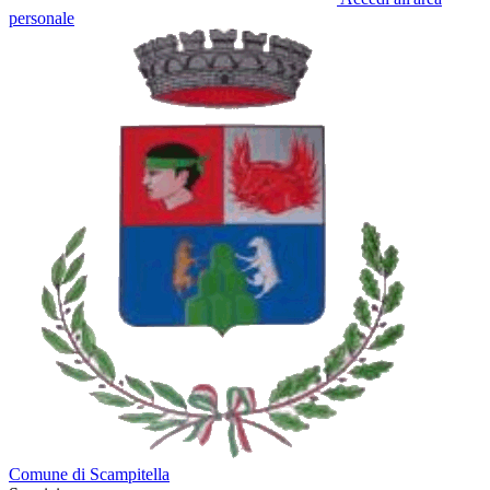
personale
Comune di Scampitella