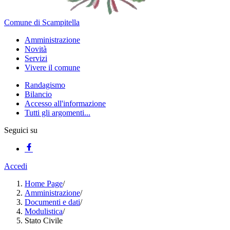
Comune di Scampitella
Amministrazione
Novità
Servizi
Vivere il comune
Randagismo
Bilancio
Accesso all'informazione
Tutti gli argomenti...
Seguici su
Accedi
Home Page
/
Amministrazione
/
Documenti e dati
/
Modulistica
/
Stato Civile