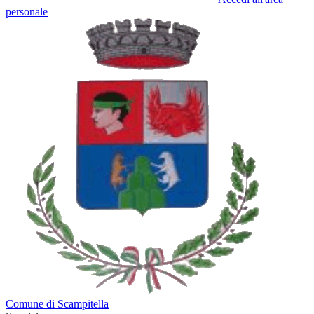
personale
Comune di Scampitella