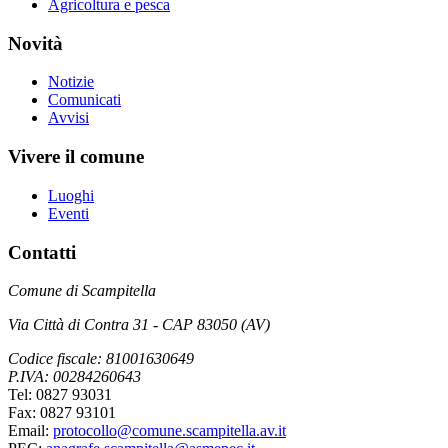
Agricoltura e pesca
Novità
Notizie
Comunicati
Avvisi
Vivere il comune
Luoghi
Eventi
Contatti
Comune di Scampitella
Via Città di Contra 31 - CAP 83050 (AV)
Codice fiscale: 81001630649
P.IVA: 00284260643
Tel: 0827 93031
Fax: 0827 93101
Email:
protocollo@comune.scampitella.av.it